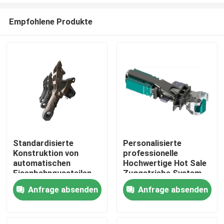
Empfohlene Produkte
Standardisierte
Personalisierte
Konstruktion von
professionelle
Zu Hause
automatischen
Hochwertige Hot Sale
Eisenbahngussteilen
Zuggetriebe System
CA3
für die Eisenbahn
Anfrage absenden
Anfrage absenden
Produkte
Drehzugskopplung
Über uns