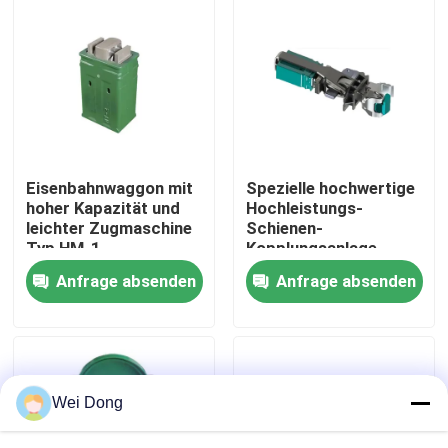
Werksbesichtigung
Qualitätskontrolle
Kontakt mit uns
Eisenbahnwaggon mit
Spezielle hochwertige
hoher Kapazität und
Hochleistungs-
leichter Zugmaschine
Schienen-
Neuigkeiten
Typ HM-1
Kopplungsanlage
Anfrage absenden
Anfrage absenden
Rechtssachen
Blog
Wei Dong
Bitte um ein Angebot