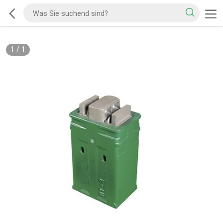
1
/
1