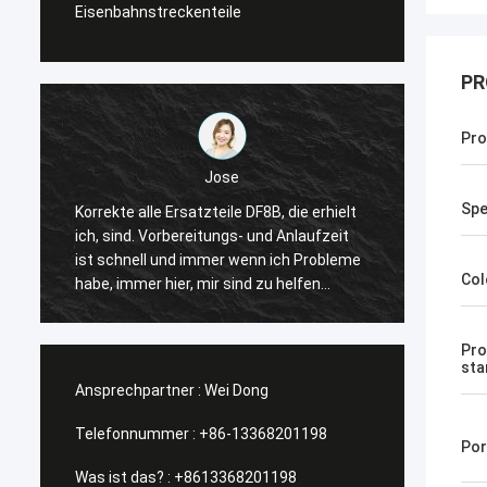
Eisenbahnstreckenteile
PR
Pro
Jose
Sp
Korrekte alle Ersatzteile DF8B, die erhielt
Der Kop
ich, sind. Vorbereitungs- und Anlaufzeit
passen
ist schnell und immer wenn ich Probleme
vorsch
Col
habe, immer hier, mir sind zu helfen
vorwär
sonnig. Dank ihre Menge und vorwärts
empfa
wieder schauen unserer zukünftigen
Pro
Zusammenarbeit.
sta
Ansprechpartner :
Wei Dong
Telefonnummer :
+86-13368201198
Por
Was ist das? :
+8613368201198