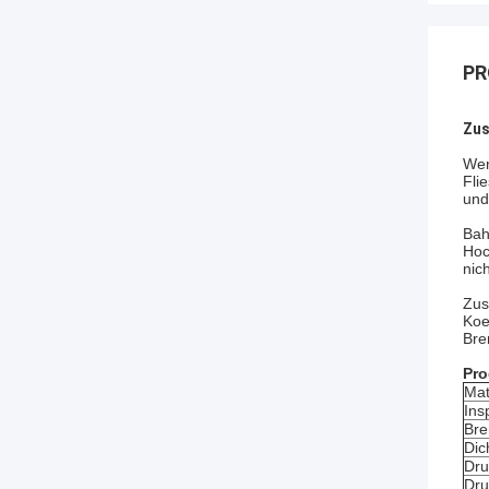
PR
Zus
Wen
Fli
und
Bah
Hoc
nic
Zus
Koe
Bre
Pro
Mat
Ins
Bre
Dic
Dru
Dru