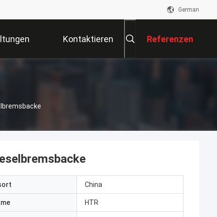
German
ltungen
Kontaktieren
Referenzen
Sie Uns
elbremsbacke
ieselbremsbacke
sort
China
ame
HTR