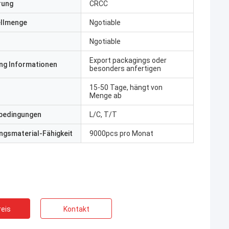
erung
CRCC
ellmenge
Ngotiable
Ngotiable
Export packagings oder
ng Informationen
besonders anfertigen
15-50 Tage, hängt von
Menge ab
bedingungen
L/C, T/T
gsmaterial-Fähigkeit
9000pcs pro Monat
eis
Kontakt