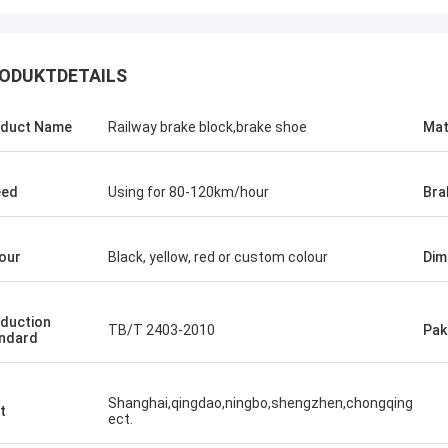
ODUKTDETAILS
duct Name
Railway brake block,brake shoe
Mat
Jonathas
eed
Using for 80-120km/hour
Bra
pler, den sie sind ziemlich
d, die alte zu ersetzen
lugen. Preis ist angemessen, und
our
Black, yellow, red or custom colour
Dim
ts schauend, um das thhem zu
ngen.
duction
TB/T 2403-2010
Pak
ndard
Shanghai,qingdao,ningbo,shengzhen,chongqing
t
ect.