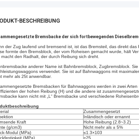
ODUKT-BESCHREIBUNG
ammengesetzte Bremsbacke der sich fortbewegenden Dieselbre
n der Zug laufend und bremsend ist, ist das Bremsteil, das direkt das
ese formte den Bremsblock, der vom Roheisen gemacht wurde, hält Ver
 macht den Radhalt, der durch Reibung sich dreht.
nbremsbacke anderer Name ist Bahnbremsblock, Zugbremsblock. Sie w
hleistungswaggons verwendet. Sie ist auf Bahnwaggons mit maximaler
ht mehr als 25t anwendbar.
ammengesetzte Bremsbacken für Bahnwaggons werden in zwei Arten un
ffizienten der hohen Reibung (H) und die andere ist zusammengesetzte
msbacke kann nicht mit „L“ Bremsbacke und verschiedene Roheisenb
duktbeschreibung
erial
Zusammengesetzt
pektion
Inländisch oder ernannt
msende Kraft
Hohe Reibung (2.8~3.2)
hte (g/cm3)
Nicht mehr als ± 5%
ck-Modul (MPa)
≤1.3×103
ckfestigkeit (MPa)
≥25