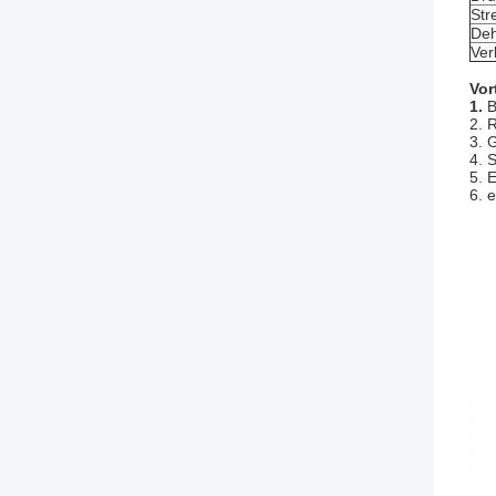
Str
Deh
Ver
Vor
1.
B
2.
R
3. 
4. 
5. 
6. 