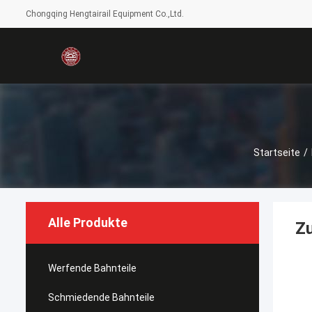
Chongqing Hengtairail Equipment Co.,Ltd.
Startseite
/
Alle Produkte
Z
Werfende Bahnteile
Schmiedende Bahnteile