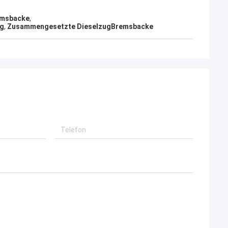
emsbacke
,
ng
,
Zusammengesetzte DieselzugBremsbacke