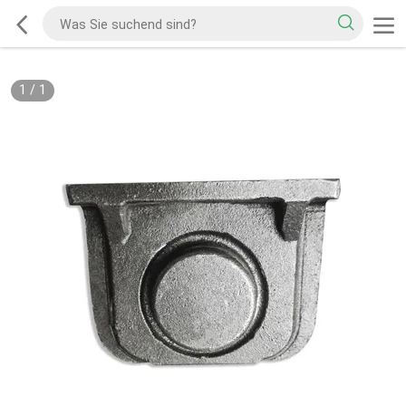
1
/
1