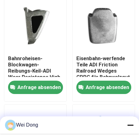
Werksbesichtigung
Qualitätskontrolle
Kontakt mit uns
Bahnroheisen-
Eisenbahn-werfende
Blockwagen-
Teile ADI Friction
Reibungs-Keil-ADI
Railroad Wedges
Neuigkeiten
Wear Resistance High
CRRC für Bahnwalzgut
Temperature-
Anfrage absenden
Anfrage absenden
Widerstand
Rechtssachen
Blog
Wei Dong
Bitte um ein Angebot