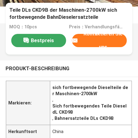
Teile DLs CKD9B der Maschinen-2700kW sich
fortbewegende BahnDieselersatzteile
MOQ：10pcs
Preis：Verhandlungsfähig
Kontaktieren Sie
Bestpreis
uns
PRODUKT-BESCHREIBUNG
sich fortbewegende Dieselteile de
r Maschinen-2700kW
,
Markieren:
Sich fortbewegendes Teile Diesel
dL CKD9B
,
Bahnersatzteile DLs CKD9B
Herkunftsort
China