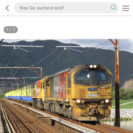
1
/
1