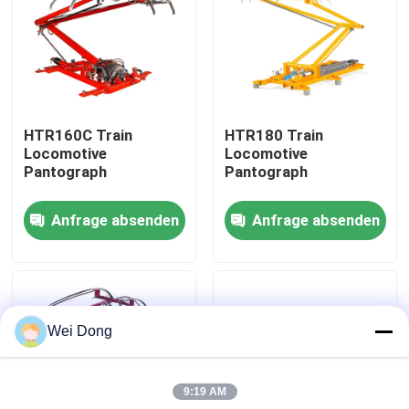
Werksbesichtigung
Qualitätskontrolle
HTR160C Train
HTR180 Train
Locomotive
Locomotive
Kontakt mit uns
Pantograph
Pantograph
Anfrage absenden
Anfrage absenden
Neuigkeiten
Rechtssachen
Wei Dong
Blog
9:19 AM
Bitte um ein Angebot