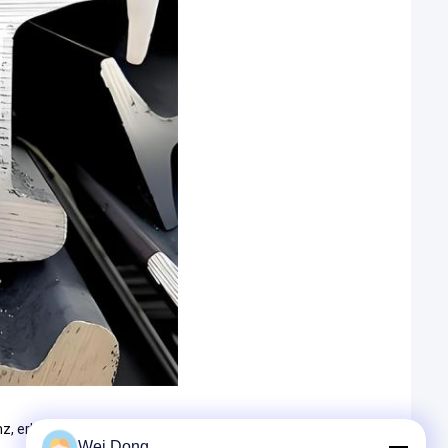
z, erhöhen die Betriebseffizienz des Eisenbahnsystems
Wei Dong