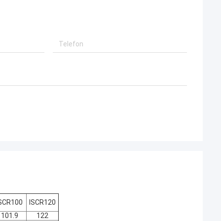
SCR100
ISCR120
101.9
122