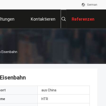
German
ltungen
Kontaktieren
Referenzen
Sie Uns
n Eisenbahn
 Eisenbahn
sort
aus China
ame
HTR