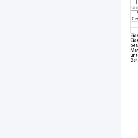
Un
Ge
Eis
Eis
bes
Mat
unt
Bet