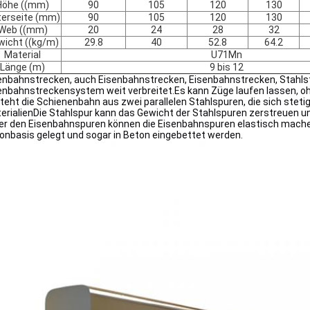
Höhe ((mm)
90
105
120
130
terseite (mm)
90
105
120
130
Web ((mm)
20
24
28
32
wicht ((kg/m)
29.8
40
52.8
64.2
Material
U71Mn
Länge (m)
9 bis 12
enbahnstrecken, auch Eisenbahnstrecken, Eisenbahnstrecken, Stahls
enbahnstreckensystem weit verbreitet.Es kann Züge laufen lassen, oh
teht die Schienenbahn aus zwei parallelen Stahlspuren, die sich steti
erialienDie Stahlspur kann das Gewicht der Stahlspuren zerstreuen un
er den Eisenbahnspuren können die Eisenbahnspuren elastisch mache
onbasis gelegt und sogar in Beton eingebettet werden.