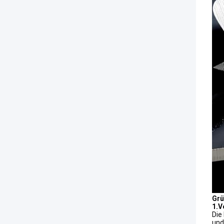
Grü
1.V
Die
und