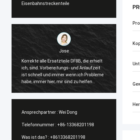
Eisenbahnstreckenteile
PR
Pro
Kop
Jose
Korrekte alle Ersatzteile DF8B, die erhielt
Der Kop
Unt
ich, sind. Vorbereitungs- und Anlaufzeit
passen
ist schnell und immer wenn ich Probleme
vorsch
habe, immer hier, mir sind zu helfen
vorwär
Gew
sonnig. Dank ihre Menge und vorwärts
empfa
wieder schauen unserer zukünftigen
Zusammenarbeit.
Her
Ansprechpartner :
Wei Dong
Telefonnummer :
+86-13368201198
Was ist das? :
+8613368201198