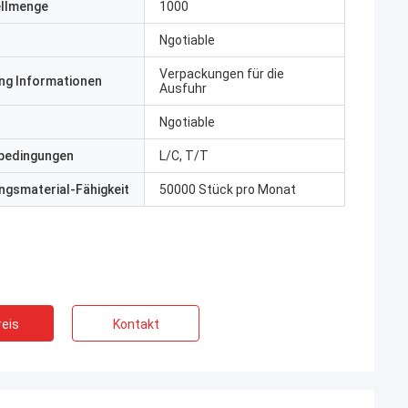
ellmenge
1000
Ngotiable
Verpackungen für die
ng Informationen
Ausfuhr
Ngotiable
bedingungen
L/C, T/T
gsmaterial-Fähigkeit
50000 Stück pro Monat
eis
Kontakt