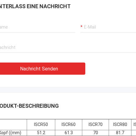
NTERLASS EINE NACHRICHT
Nachricht Senden
ODUKT-BESCHREIBUNG
ISCR50
ISCR60
ISCR70
ISCR80
I
Kopf ((mm)
51.2
61.3
70
81.7