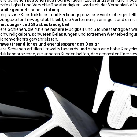
ere Schienen bestehen aus hochwertigem Legierungsstahl und mode
ckfestigkeit und Verschleißbeständigkeit, wodurch der Verschleiß effe
tabile geometrische Leistung
ch präzise Konstruktions- und Fertigungsprozesse wird sichergestellt
zungszeiten hinweg stabil bleibt, die Verformung verringert und ein re
rmüdungs- und Stoßbeständigkeit
ere Schienen, die für eine höhere Müdigkeit und Stoßbeständigkeit wä
chwindigkeiten, schweren Belastungen und extremen Wetterbedingung
ienenverkehrs gewährleisten.
mweltfreundliches und energiesparendes Design
ere Schienen erfüllen Umweltstandards und haben eine hohe Recyclin
duktionsprozesse, die unseren Kunden helfen, den gesamten Energiev