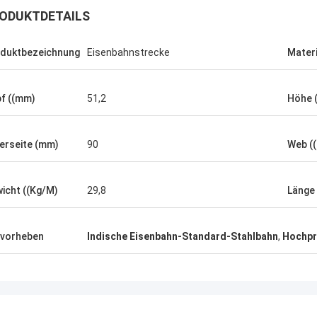
ODUKTDETAILS
duktbezeichnung
Eisenbahnstrecke
Materi
f ((mm)
51,2
Höhe (
Jonathas
pler, den sie sind ziemlich
erseite (mm)
90
Web (
d, die alte zu ersetzen
lugen. Preis ist angemessen, und
ts schauend, um das thhem zu
icht ((Kg/M)
29,8
Länge
ngen.
vorheben
Indische Eisenbahn-Standard-Stahlbahn
,
Hochpr