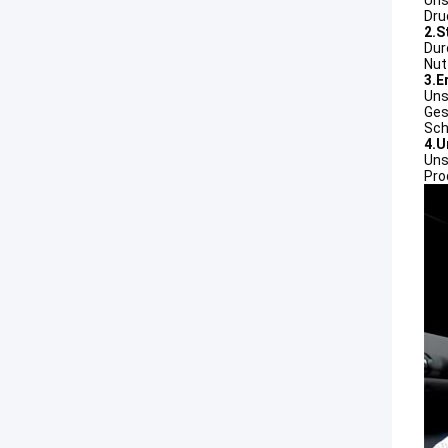
Uns
Dru
2.S
Dur
Nut
3.E
Uns
Ges
Sch
4.U
Uns
Pro