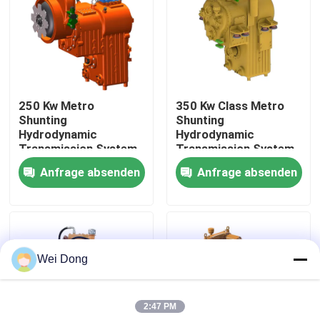
Werksbesichtigung
Qualitätskontrolle
250 Kw Metro
350 Kw Class Metro
Shunting
Shunting
Kontakt mit uns
Hydrodynamic
Hydrodynamic
Transmission System
Transmission System
Anfrage absenden
Anfrage absenden
Neuigkeiten
Rechtssachen
Wei Dong
Blog
2:47 PM
Bitte um ein Angebot