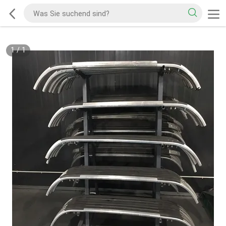
1
/
1