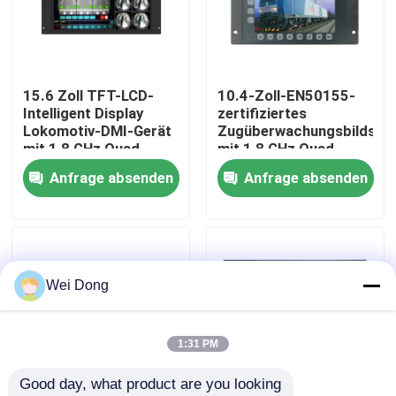
Werksbesichtigung
15.6 Zoll TFT-LCD-
10.4-Zoll-EN50155-
Qualitätskontrolle
Intelligent Display
zertifiziertes
Lokomotiv-DMI-Gerät
Zugüberwachungsbildsch
mit 1,8 GHz Quad-
mit 1,8 GHz Quad-
Kontakt mit uns
Core-Prozessor und
Core ARM Cortex-A53
Anfrage absenden
Anfrage absenden
EN50155-
+ M4 Prozessor
Zertifizierung
Intelligentes Display
Neuigkeiten
Lokomotive DMI-Gerät
Rechtssachen
Wei Dong
Blog
1:31 PM
Good day, what product are you looking 
Bitte um ein Angebot