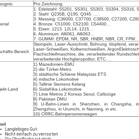
eugnis
Pro Zeichnung
1. Edelstahl: SS201, SS301, SS303, SS304, SS316, SS
2. Stahl: Q235B, Q195, Q345 ......
3. Messing: C36000, C37700, C38500, C27200, C2
erial
4. Bronze: C51000, C52100, C54400…
5. Eisen: 1213, 12L14, 1215…
6. Aluminium: Al6061, Al6063…
7. GUMMI: EPDM, NR, SBR, HNBR, NBR, CR, FPM
Stempeln, Laser-Ausschnitt, Bohrung, klopfend, vera
Laser-Schweißen, Kolbenschweißen, ArgonElektrosc
chäfts-Bereich
Flachschleifmaschine, die, verarbeitender Rundschleif
verarbeitende Hochglanzpolitur, ETC….
1) Mazedonien-EMU
2) die Türkei-Metro
3) städtische Schiene Malaysias ETS
4) indische Lokomotive
5) Tallinie Siemens Kelang
jekt-Land
6) Südafrika-Lokomotive
7) Linie Metros 2 Koreas Seoul, Cafézüge
8) Pakistan DMU
9) U-Bahn-Linien in Shenzhen, in Changsha, i
Zhengzhou, in Urumchi, in Nanning, in etc.
10) CRRC-Bahnpersonenwagen
teil
Langlebiges Gut
Nicht einfach zu verrosten