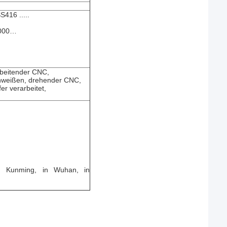
416 .....
8000…
…
rbeitender CNC,
hweißen, drehender CNC,
er verarbeitet,
n Kunming, in Wuhan, in