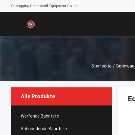
Chongqing Hengtairail Equipment Co.,Ltd.
Startseite
/
Bahnwag
Alle Produkte
E
Werfende Bahnteile
Schmiedende Bahnteile