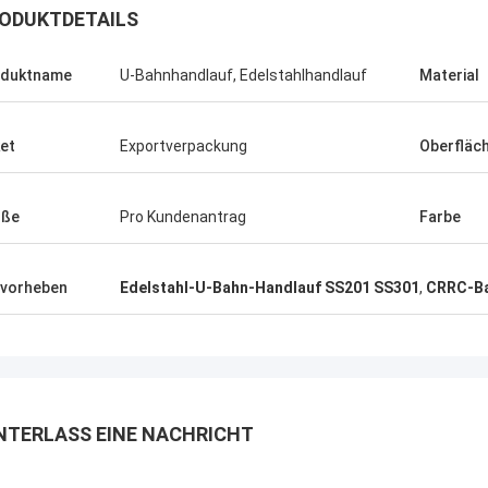
ODUKTDETAILS
oduktname
U-Bahnhandlauf, Edelstahlhandlauf
Material
et
Exportverpackung
Oberfläc
Jonathas
pler, den sie sind ziemlich
öße
Pro Kundenantrag
Farbe
d, die alte zu ersetzen
lugen. Preis ist angemessen, und
ts schauend, um das thhem zu
vorheben
Edelstahl-U-Bahn-Handlauf SS201 SS301
,
CRRC-B
ngen.
NTERLASS EINE NACHRICHT