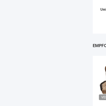
Umb
EMPFO
VI