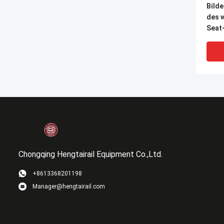
Bild
des 
Seat
aus
Chongqing Hengtairail Equipment Co.,Ltd.
VI
+8613368201198
Manager@hengtairail.com
Zug 
Klas
ergo