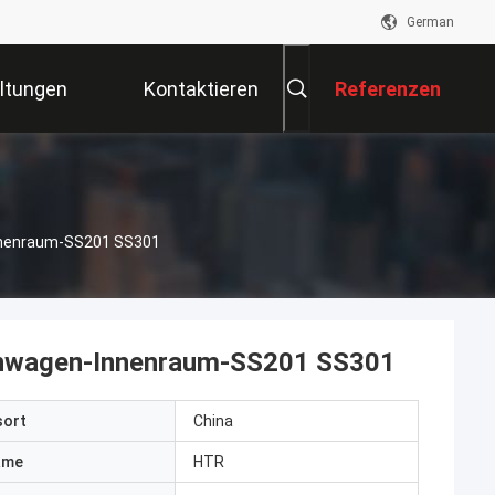
German
ltungen
Kontaktieren
Referenzen
Sie Uns
nnenraum-SS201 SS301
hnwagen-Innenraum-SS201 SS301
sort
China
ame
HTR