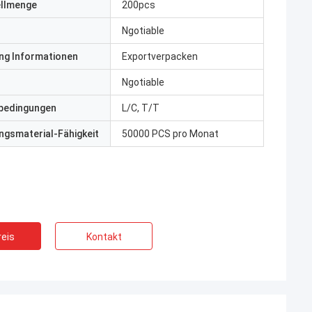
ellmenge
200pcs
Ngotiable
ng Informationen
Exportverpacken
Ngotiable
bedingungen
L/C, T/T
gsmaterial-Fähigkeit
50000 PCS pro Monat
eis
Kontakt