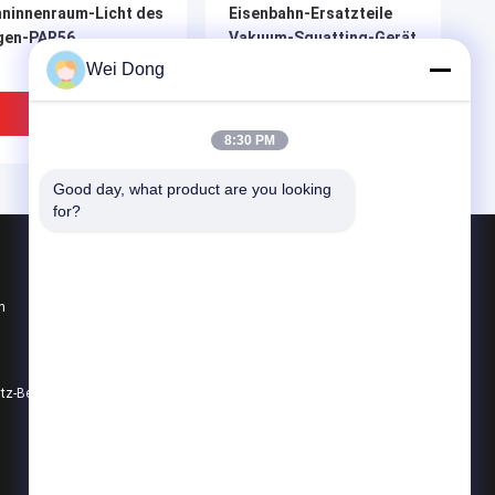
ninnenraum-Licht des
Eisenbahn-Ersatzteile
gen-PAR56
Vakuum-Squatting-Gerät
aus Edelstahl für
Wei Dong
Toilettensysteme
Bestpreis
Bestpreis
8:30 PM
Good day, what product are you looking 
for?
Produkte
n
Werfende Bahnteile
Schmiedende Bahnteile
Bahnsuspendierungs-System
IDEO
utz-Bestimmungen
Alle Kategorien
te Klasse des
Edelstahl-U-Bahn-
rsonenzug-ISO9001
Handlauf des CRRC-
zen
Bahnwagen-Innenraum-