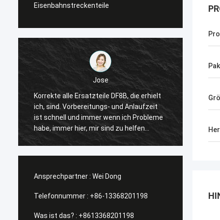
Eisenbahnstreckenteile
PR
Pr
Pak
Jose
Korrekte alle Ersatzteile DF8B, die erhielt
Der Kop
Gr
ich, sind. Vorbereitungs- und Anlaufzeit
passen
ist schnell und immer wenn ich Probleme
vorsch
habe, immer hier, mir sind zu helfen
vorwär
Her
sonnig. Dank ihre Menge und vorwärts
empfa
wieder schauen unserer zukünftigen
Zusammenarbeit.
Ansprechpartner :
Wei Dong
HI
Telefonnummer :
+86-13368201198
Was ist das? :
+8613368201198