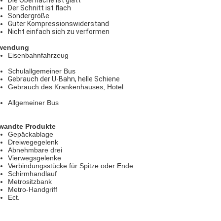
Die Oberfläche ist glatt
Der Schnitt ist flach
Sondergröße
Guter Kompressionswiderstand
Nicht einfach sich zu verformen
wendung
Eisenbahnfahrzeug
Schulallgemeiner Bus
Gebrauch der U-Bahn, helle Schiene
Gebrauch des Krankenhauses, Hotel
Allgemeiner Bus
wandte Produkte
Gepäckablage
Dreiwegegelenk
Abnehmbare drei
Vierwegsgelenke
Verbindungsstücke für Spitze oder Ende
Schirmhandlauf
Metrositzbank
Metro-Handgriff
Ect.