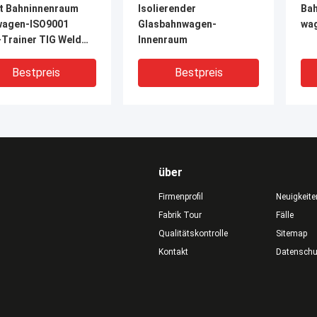
et Bahninnenraum
Isolierender
Bah
wagen-ISO9001
Glasbahnwagen-
wa
-Trainer TIG Weld
Innenraum
Bestpreis
Bestpreis
über
Firmenprofil
Neuigkeite
Fabrik Tour
Fälle
Qualitätskontrolle
Sitemap
DEO
VIDEO
V
Kontakt
Datensch
der 180 Grad-ersten
Bahninnenraum PC-ABS
Ers
se setzen
Tabellen-der zweiten
Pe
nomisch EN45545
Klasse des wagen-Q235
set