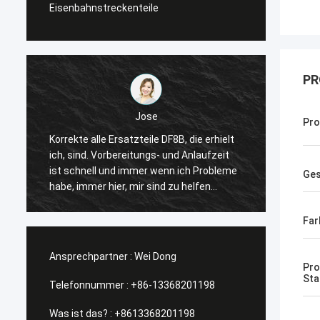
Eisenbahnstreckenteile
PR
Jose
Pr
Korrekte alle Ersatzteile DF8B, die erhielt
Der Kop
ich, sind. Vorbereitungs- und Anlaufzeit
passen
ist schnell und immer wenn ich Probleme
vorsch
Ges
habe, immer hier, mir sind zu helfen
vorwär
sonnig. Dank ihre Menge und vorwärts
empfa
wieder schauen unserer zukünftigen
Far
Zusammenarbeit.
Ansprechpartner :
Wei Dong
Pro
Sta
Telefonnummer :
+86-13368201198
Was ist das? :
+8613368201198