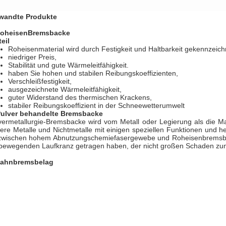
wandte Produkte
oheisenBremsbacke
teil
Roheisenmaterial wird durch Festigkeit und Haltbarkeit gekennzeich
niedriger Preis,
Stabilität und gute Wärmeleitfähigkeit.
haben Sie hohen und stabilen Reibungskoeffizienten,
Verschleißfestigkeit,
ausgezeichnete Wärmeleitfähigkeit,
guter Widerstand des thermischen Krackens,
stabiler Reibungskoeffizient in der Schneewetterumwelt
Pulver behandelte Bremsbacke
vermetallurgie-Bremsbacke wird vom Metall oder Legierung als die Ma
ere Metalle und Nichtmetalle mit einigen speziellen Funktionen und her
 zwischen hohem Abnutzungschemiefasergewebe und Roheisenbremsbac
tbewegenden Laufkranz getragen haben, der nicht großen Schaden zum
ahnbremsbelag