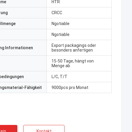
ame
HTR
erung
CRCC
ellmenge
Ngotiable
Ngotiable
Export packagings oder
ng Informationen
besonders anfertigen
15-50 Tage, hängt von
Menge ab
bedingungen
L/C, T/T
gsmaterial-Fähigkeit
9000pcs pro Monat
eis
Kontakt