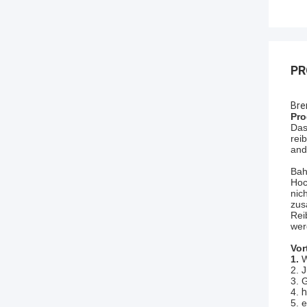
PR
Bre
Pro
Das
reib
and
Ba
Hoc
nic
zus
Rei
wer
Vor
1.
W
2. 
3. 
4.
h
5. e