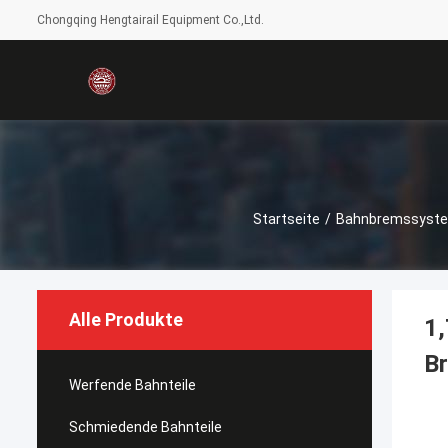
Chongqing Hengtairail Equipment Co.,Ltd.
Startseite
/
Bahnbremssyst
Alle Produkte
1
B
Werfende Bahnteile
Schmiedende Bahnteile