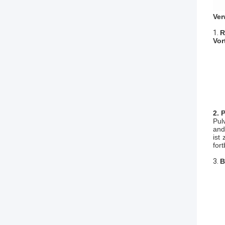
Ver
1.
R
Vor
2. 
Pul
and
ist
for
3.
B