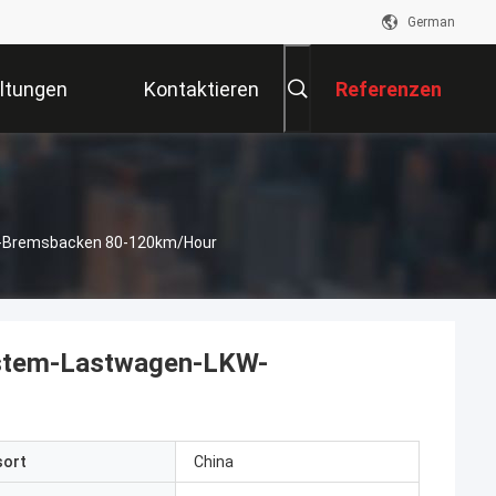
German
ltungen
Kontaktieren
Referenzen
Sie Uns
W-Bremsbacken 80-120km/Hour
ystem-Lastwagen-LKW-
sort
China