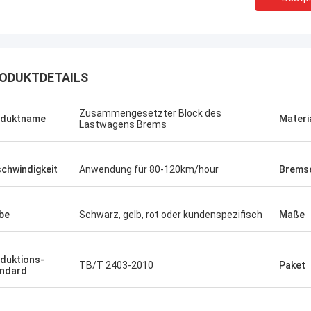
ODUKTDETAILS
Jonathas
Zusammengesetzter Block des
oduktname
Materi
Lastwagens Brems
pler, den sie sind ziemlich
d, die alte zu ersetzen
lugen. Preis ist angemessen, und
chwindigkeit
Anwendung für 80-120km/hour
Bremse
ts schauend, um das thhem zu
ngen.
be
Schwarz, gelb, rot oder kundenspezifisch
Maße
duktions-
TB/T 2403-2010
Paket
ndard