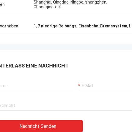
Shanghai, Qingdao, Ningbo, shengzhen,
en
Chongqing-ect.
vorheben
1
,
7 niedrige Reibungs-Eisenbahn-Bremssystem
,
L
NTERLASS EINE NACHRICHT
Nachricht Senden