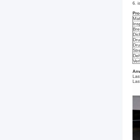
6. i
Pro
Mat
Ins
Bre
Dic
Dru
Dru
Str
Deh
Ver
An
Las
Las