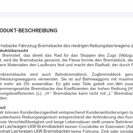
ODUKT-BESCHREIBUNG
msbacke-Fahrzeug-Bremsbacke des niedrigen Reibungslastwagens
duktübersicht
 Bremsteil, das direkt das Rad für das Stoppen des Zugs (Walzgu
t
, wird die Bremsbacke genannt; die Fliese formte den Bremsblock, d
ere Materialien den Laufkranz fest und macht den Radhalt, der durch R
hnbremsbacke wird auch Bahnbremsblock, Zugbremsblock gen
hleistungswaggons verwendet. Sie ist auf Bahnwaggons mit maxima
ht mehr als 25t anwendbar.
Es gibt zwei Teile geteilt von
den
zus
ammengesetzte Bremsbacke des Koeffizienten der hohen Reibung (H)
bungskoeffizienten (L). „H-“ Bremsbacke kann nicht mit „L“ Brems
den.
teil
ir können Kundenbezogenheit entsprechend Kundenanforderungen t
Justierbares Reibungseigentum entsprechend der Anforderung des Kun
Gute Verschleißfestigkeit und lange Lebensdauer stellt unsere Bahnbr
at Lastwagen-LKW-Bremsbacken
keinen Crocidolite im Eisenstein (As
nthält
Lastwagen-LKW-Bremsbacken
keine Führung, Zink oder sonstig