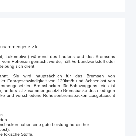
 zusammengesetzte
t, Lokomotive)
während
des Laufens und des Bremsens
er vom Roheisen gemacht wurde, hält Verbundwerkstoff oder
eibung sich dreht.
annt. Sie wird hauptsächlich für das Bremsen von
ler Fahrgeschwindigkeit von 120km/h und Achsenlast von
ammengesetzten Bremsbacken für Bahnwaggons: eins ist
, anders ist zusammengesetzte Bremsbacke des niedrigen
backe und verschiedene Roheisenbremsbacken ausgetauscht
un
den.
emsbacken haben eine gute Leistung herein her.
best).
e toxische Stoffe,