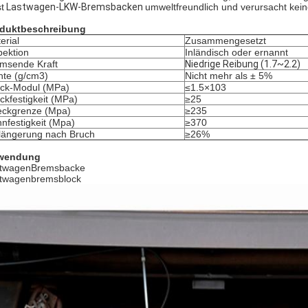
st
Lastwagen-LKW-Bremsbacken
umweltfreundlich und verursacht kei
duktbeschreibung
erial
Zusammengesetzt
pektion
Inländisch oder ernannt
msende Kraft
Niedrige Reibung (1.7~2.2)
hte (g/cm3)
Nicht mehr als ± 5%
ck-Modul (MPa)
≤1.5×103
ckfestigkeit (MPa)
≥25
eckgrenze (Mpa)
≥235
nfestigkeit (Mpa)
≥370
längerung nach Bruch
≥26%
wendung
twagenBremsbacke
twagenbremsblock