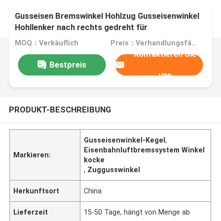
Gusseisen Bremswinkel Hohlzug Gusseisenwinkel
Hohllenker nach rechts gedreht für
Eisenbahnluftbremssystem
MOQ：Verkäuflich
Preis：Verhandlungsfähig
Kontaktieren Sie
Bestpreis
uns
PRODUKT-BESCHREIBUNG
Gusseisenwinkel-Kegel
,
Eisenbahnluftbremssystem Winkel
Markieren:
kocke
,
Zuggusswinkel
Herkunftsort
China
Lieferzeit
15-50 Tage, hängt von Menge ab