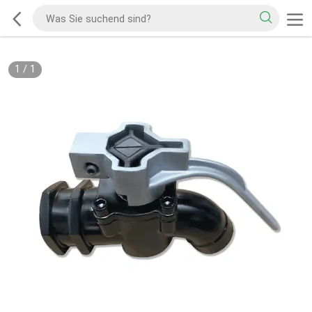
1
/
1