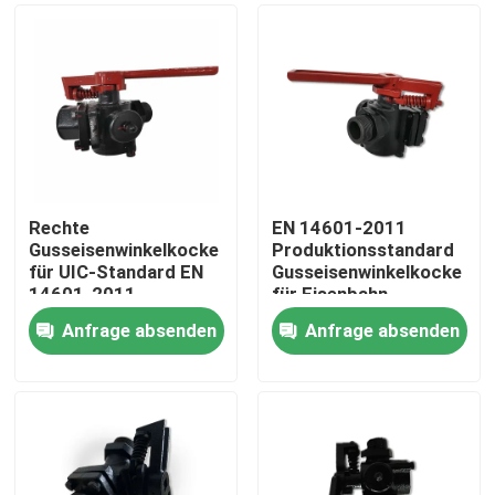
Rechte
EN 14601-2011
Gusseisenwinkelkocke
Produktionsstandard
für UIC-Standard EN
Gusseisenwinkelkocke
14601-2011
für Eisenbahn
Produktionsstandard
Anfrage absenden
Anfrage absenden
Eisenbahnluftbremssystem
Zu Hause
Produkte
Über uns