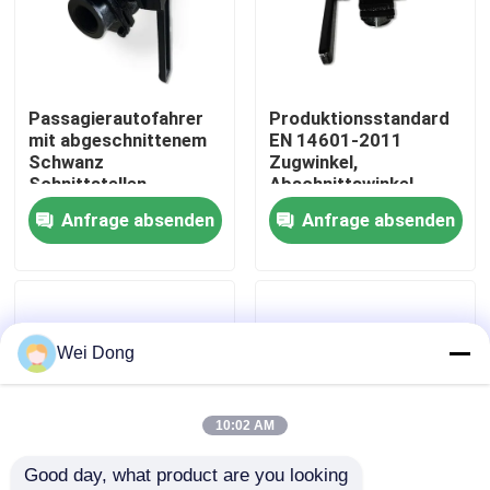
Werksbesichtigung
Passagierautofahrer
Produktionsstandard
Qualitätskontrolle
mit abgeschnittenem
EN 14601-2011
Schwanz
Zugwinkel,
Schnittstellen
Abschnittswinkel,
Kontakt mit uns
Abmessungen G1 1/4
Winkel G1 für
Anfrage absenden
Anfrage absenden
Gusseisenmaterial
Eisenbahnluftbremsanlag
Neuigkeiten
Rechtssachen
Wei Dong
Blog
10:02 AM
Good day, what product are you looking 
Bitte um ein Angebot