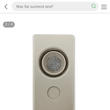
2
/
4