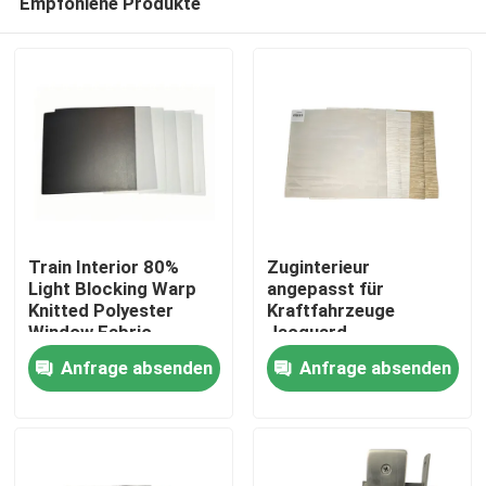
Empfohlene Produkte
Train Interior 80%
Zuginterieur
Light Blocking Warp
angepasst für
Knitted Polyester
Kraftfahrzeuge
Window Fabric
Jacquard
Zu Hause
Fenstergewebe
Anfrage absenden
Anfrage absenden
Produkte
Über uns