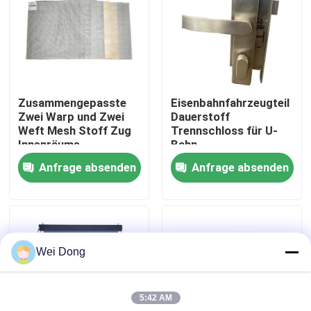
Werksbesichtigung
Qualitätskontrolle
Zusammengepasste
Eisenbahnfahrzeugteil
Zwei Warp und Zwei
Dauerstoff
Kontakt mit uns
Weft Mesh Stoff Zug
Trennschloss für U-
Innenräume
Bahn-
Fenstergewebe
Hochgeschwindigkeitszug
Anfrage absenden
Anfrage absenden
Neuigkeiten
Rechtssachen
Wei Dong
Blog
5:42 AM
Bitte um ein Angebot