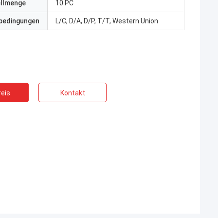
ellmenge
10 PC
bedingungen
L/C, D/A, D/P, T/T, Western Union
eis
Kontakt