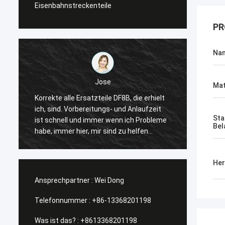
Eisenbahnstreckenteile
PR
Na
Jose
Mat
Korrekte alle Ersatzteile DF8B, die erhielt
Der Kop
ich, sind. Vorbereitungs- und Anlaufzeit
passen
Sta
ist schnell und immer wenn ich Probleme
vorsch
Bel
habe, immer hier, mir sind zu helfen
vorwär
sonnig. Dank ihre Menge und vorwärts
empfa
wieder schauen unserer zukünftigen
Her
Zusammenarbeit.
Ansprechpartner :
Wei Dong
Telefonnummer :
+86-13368201198
Was ist das? :
+8613368201198