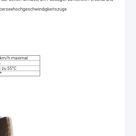
 Überseehochgeschwindigkeitszüge.
km/h maximal
%
C zu 55°C
*