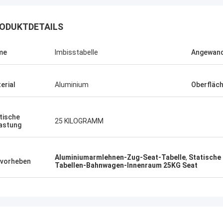
ODUKTDETAILS
me
Imbisstabelle
Angewan
Jonathas
erial
Aluminium
Oberfläc
pler, den sie sind ziemlich
d, die alte zu ersetzen
tische
lugen. Preis ist angemessen, und
25 KILOGRAMM
astung
ts schauend, um das thhem zu
ngen.
Aluminiumarmlehnen-Zug-Seat-Tabelle
,
Statische
vorheben
Tabellen-Bahnwagen-Innenraum 25KG Seat