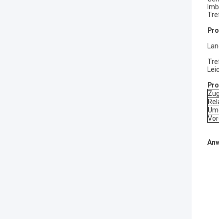
Imb
Tre
Pro
Lan
Tre
Lei
Pro
Zug
Rel
Um
Vor
An