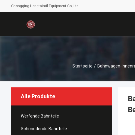
Chongqing Hengtairail Equipment Co.,Ltd.
Startseite
/
Bahnwagen-Innen
Alle Produkte
B
B
Werfende Bahnteile
Schmiedende Bahnteile