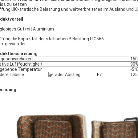
iss zu setzen.
ffung UIC-statische Belastung und weitverbreitetes im Ausland und
duktvorteil
glebiges Gut mit Aluminium
ffung die Kapazität der statischen Belastung UIC566
chtgewichtler
duktbeschreibung
geschwindigkeit
160
ative Luftfeuchtigkeit
90
gebende Temperatur
-5°
dere Tabelle
gerader Abstieg
F7
125
wendung